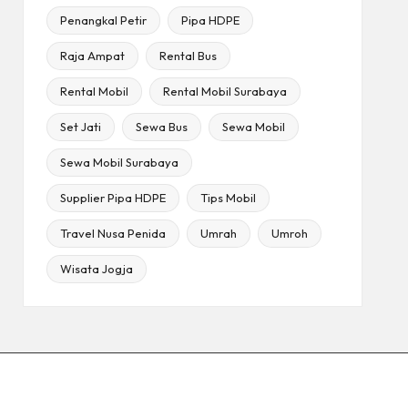
Penangkal Petir
Pipa HDPE
Raja Ampat
Rental Bus
Rental Mobil
Rental Mobil Surabaya
Set Jati
Sewa Bus
Sewa Mobil
Sewa Mobil Surabaya
Supplier Pipa HDPE
Tips Mobil
Travel Nusa Penida
Umrah
Umroh
Wisata Jogja