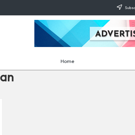
Subsc
Home
gan