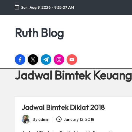
Sun, Aug 9, 2026
-
9:35:08 AM
Skip
to
Ruth Blog
Ruth
content
Blog
Review
facebook.com
twitter.com
t.me
instagram.com
youtube.com
Jadwal Bimtek Keuan
Jadwal Bimtek Diklat 2018
By
admin
January 12, 2018
Posted
by